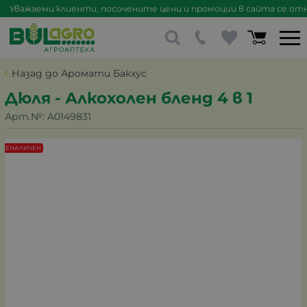
Уважаеми клиенти, посочените цени и промоции в сайта се отна
Назад до Аромати Бакхус
Дюля - Алкохолен бленд 4 в 1
Арт.№:
A0149831
НЕНАЛИЧЕН