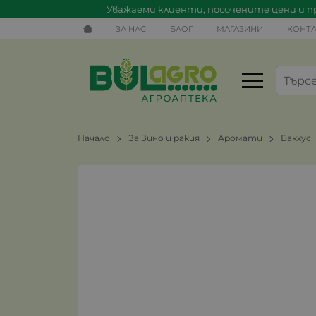
Уважаеми клиенти, посочените цени и пр
ЗА НАС
БЛОГ
МАГАЗИНИ
КОНТА
Начало
За вино и ракия
Аромати
Бакхус