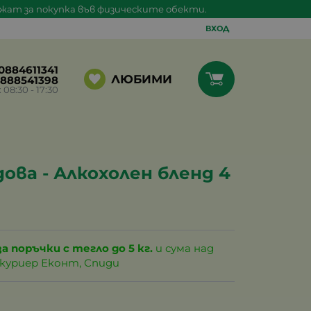
ажат за покупка във физическите обекти.
ВХОД
0884611341
ЛЮБИМИ
888541398
8:30 - 17:30
ова - Алкохолен бленд 4
за поръчки с тегло до 5 кг.
и сума над
с куриер Еконт, Спиди