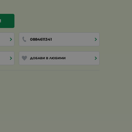
И
0884611341
ДОБАВИ В ЛЮБИМИ