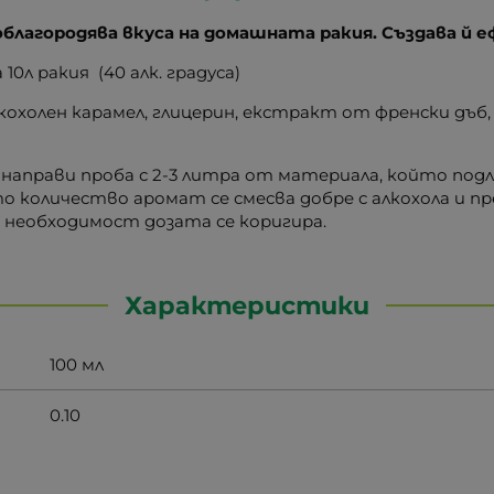
благородява вкуса на домашната ракия. Създава й е
 10л ракия (40 алк. градуса)
охолен карамел, глицерин, екстракт от френски дъб,
направи проба с 2-3 литра от материала, който подл
о количество аромат се смесва добре с алкохола и 
ри необходимост дозата се коригира.
Характеристики
100 мл
0.10