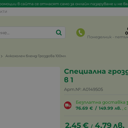
омоции в сайта се отнасят само за онлайн пазаруване и не в
КТИ
0
Понеделник - петък 0
Алкохолен бленд Гроздова 100мл
Специална грозд
в 1
Арт.№:
A0149505
Безплатна доставка
76.69
€
/
149.99
лв.
, 
2.45
€
4.79
лв.
/