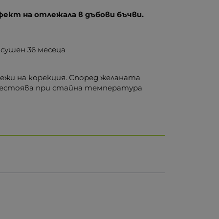
фект на отлежала в дъбови бъчви.
 сушен 36 месеца
ежи на корекция. Според желаната
престоява при стайна температура