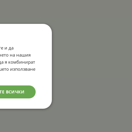
е и да
нето на нашия
 да я комбинират
ашето използване
ТЕ ВСИЧКИ