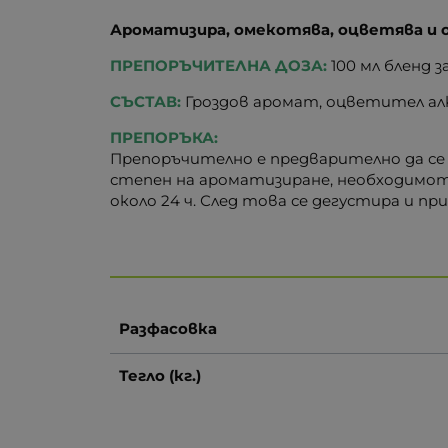
Ароматизира, омекотява, оцветява и о
ПРЕПОРЪЧИТЕЛНА ДОЗА:
100 мл бленд за
СЪСТАВ:
Гроздов аромат, оцветител алк
ПРЕПОРЪКА:
Препоръчително е предварително да се 
степен на ароматизиране, необходимот
около 24 ч. След това се дегустира и п
Разфасовка
Тегло (кг.)