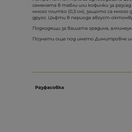
семената в табли или кофички за разсад
много плитко (0,3 см), защото са много
друго. Цъфти в периода август-октомвр
Подходящи за вашата градина, алпинеум,
Познати още под името Димитровче ил
Разфасовка