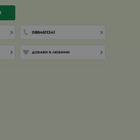
И
0884611341
ДОБАВИ В ЛЮБИМИ