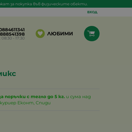
ажат за покупка във физическите обекти.
ВХОД
0884611341
ЛЮБИМИ
888541398
8:30 - 17:30
микс
за поръчки с тегло до 5 кг.
и сума над
с куриер Еконт, Спиди