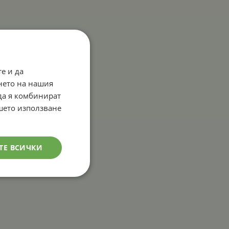
е и да
нето на нашия
 да я комбинират
ашето използване
ТЕ ВСИЧКИ