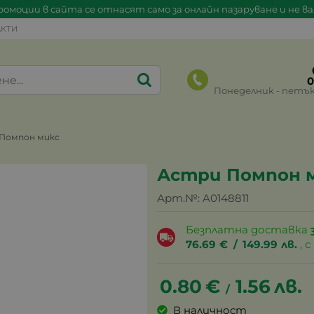
омоции в сайта се отнасят само за онлайн пазаруване и не в
КТИ
0
Понеделник - петък 0
Помпон микс
Астри Помпон 
Арт.№:
A0148811
Безплатна доставка
76.69
€
/
149.99
лв.
, 
0.80
€
1.56
лв.
/
В наличност