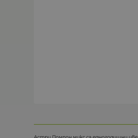
Астри Помпон микс са едногодишни цвет