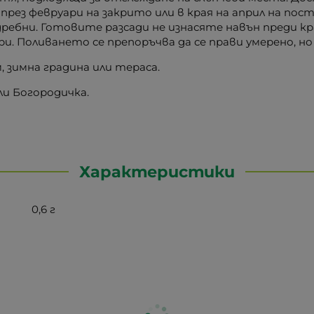
 през февруари на закрито или в края на април на по
 дребни. Готовите разсади не изнасяте навън преди кр
и. Поливането се препоръчва да се прави умерено, н
 зимна градина или тераса.
и Богородичка.
Характеристики
0,6 г