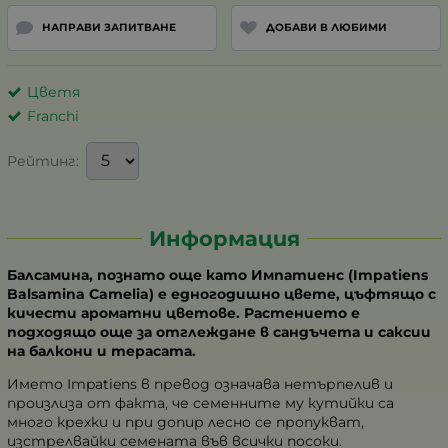
НАПРАВИ ЗАПИТВАНЕ
ДОБАВИ В ЛЮБИМИ
Цветя
Franchi
Рейтинг:
Информация
Балсамина, познато още като Импатиенс (Impatiens
Balsamina Camelia) е едногодишно цвете, цъфтящо с
кичести ароматни цветове.
Растението е
подходящо още за отглеждане в сандъчета и саксии
на балкони и терасата.
Името Impatiens в превод означава нетърпелив и
произлиза от факта, че семенните му кутийки са
много крехки и при допир лесно се пропукват,
изстрелвайки семената във всички посоки.