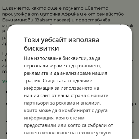
Циганчето, както още е познато цветето
произхожда от източна Африка и е от семейство
Балцаминови (Balsaminaceae) и представлява
многогодишно тревисто растение с обилен цъфтеж.
В България се използва като многогодишно саксийно
растение или като едногодишно ако се отглежда в
Този уебсайт използва
градината.
бисквитки
Циганчето се предпочита от професионалните
Ние използваме бисквитки, за да
градинари за засаждане и аранжиране на лехи, които са
персонализираме съдържанието,
леко засенчени, понеже понася сенчести места без
това да се отрази на цъфтежа.
рекламите и да анализираме нашия
трафик. Също така споделяме
УКАЗАНИЯ ЗА ОТГЛЕЖДАНЕ:
информация за използването на
Сеитба: на пролет след опасността от късни
нашия сайт от ваша страна с нашите
пролетни слани
партньори за реклама и анализи,
Семена се разхвърлят равномерно в почвата без да
се покриват с почва, а само се притискат към
които може да я комбинират с друга
пръстта
информация, която сте им
При благоприятни условия семенцата покълват за
предоставили или която са събрали от
около 3 седмици
вашето използване на техните услуги.
След като поникнат младите растения се
пикират и през май се засаждат на постоянно им