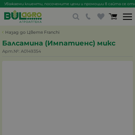
Уважаеми клиенти, посочените цени и промоции в сайта се отна
Назад до Цветя Franchi
Балсамина (Импатиенс) микс
Арт.№:
A0149354