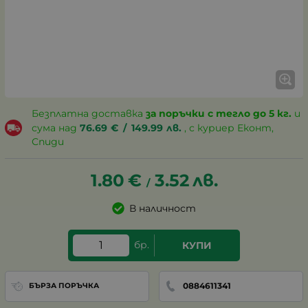
Безплатна доставка
за поръчки с тегло до 5 кг.
и
сума над
76.69
€
/
149.99
лв.
, с куриер Еконт,
Спиди
1.80
€
3.52
лв.
/
В наличност
бр.
КУПИ
0884611341
БЪРЗА ПОРЪЧКА