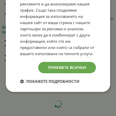
рекламите и да анализираме нашия
Завъртете на 90 градуса и върнете обратно
тарелката в кутията
трафик. Също така споделяме
Поставете капана на предполагаемото място,
информация за използването на
плътно до стена или ограда за да бъде неподвижен
нашия сайт от ваша страна с нашите
БЕЗОПАСНО ОСВОБОЖДАВАНЕ НА ЗМИЯТА ОТ
партньори за реклама и анализи,
КАПАНА:
които може да я комбинират с друга
Уверете се, че змията е залепнала неподвижно
информация, която сте им
Преместете капана извън вашата територия,
предоставили или която са събрали от
като използвате предпазни ръкавици
вашето използване на техните услуги.
Залейте с олио полепналите участъци на змията
Не я пипайте директно, а й помогнете за
отлепването чрез твърд предмет
ПРИЕМЕТЕ ВСИЧКИ
ПОКАЖЕТЕ ПОДРОБНОСТИ