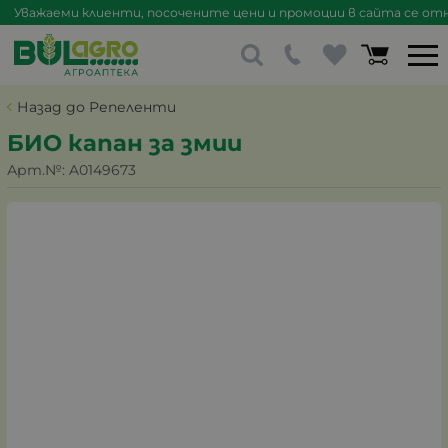
Уважаеми клиенти, посочените цени и промоции в сайта се отна
Назад до Репеленти
БИО капан за змии
Арт.№:
A0149673