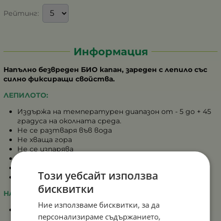
Рейтинг:
Информация
Напълно безвреден БИО капан, зареден с лепило със
силно фиксиращи свойства.
ЛЕПИЛОТО:
Издържа на температурен диапазон от - 5 до + 45
градуса на околната среда.
Не се разтваря във вода
Не хваща гора
Не се изпарява
Не мирише
Не попива
Този уебсайт използва
Не се стича
бисквитки
НАЧИН НА УПОТРЕБА:
Ние използваме бисквитки, за да
Издърпайте тарелката и заложете в центъра
персонализираме съдържанието,
парче месо