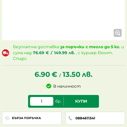
Безплатна доставка
за поръчки с тегло до 5 кг.
и
сума над
76.69
€
/
149.99
лв.
, с куриер Еконт,
Спиди
6.90
€
13.50
лв.
/
В наличност
бр.
КУПИ
0884611341
БЪРЗА ПОРЪЧКА