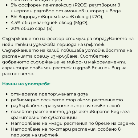
5% фосфорен пентаоксид (P2O5) разтворим в
инертен разтвор от амониев цитрад и вода
8% водоразтворим калиев оксид (K2O),
4,5% oбщ магнезиев оксид (MgO),
20% oбщо сяра (S).
Съдържанието на фосфор стимулира образуването на
нови пъпки и удължава периода на цъфтеж.
Съдържанието на калий повишава устойчивостта на
растенията срещу измръзване. Съответно
добраното съдържание на микро- и макроелементи
гарантира правилен растеж и здрав външен вид на
растението.
Начин на употреба:
отмерете препоръчаната доза
равномерно посипете тор около растението
разбъркайте гранулите с горния почвен слой
полейте растението, за да активирате веднага
хранителните субстанции
Наторяване на млади растения по време на садене.
Наторяване на по-стари растения, особено в
периода на цъфтеж.