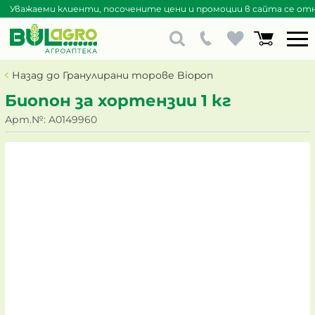
Уважаеми клиенти, посочените цени и промоции в сайта се отна
Назад до Гранулирани торове Biopon
Биопон за хортензии 1 кг
Арт.№:
A0149960