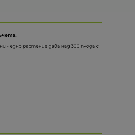
дъчета.
и - едно растение дава над 300 плода с