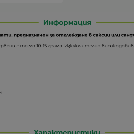
Информация
мати, предназначен за отглеждане в саксии или сан
рвени с тегло 10-15 грама. Изключително високодобивн
м
Характеристики