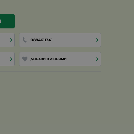
И
0884611341
ДОБАВИ В ЛЮБИМИ