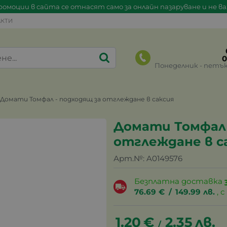
омоции в сайта се отнасят само за онлайн пазаруване и не в
КТИ
0
Понеделник - петък 0
Домати Томфал - подходящ за отглеждане в саксия
Домати Томфал 
отглеждане в с
Арт.№:
A0149576
Безплатна доставка
76.69
€
/
149.99
лв.
, 
1.20
€
2.35
лв.
/