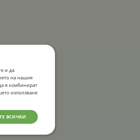
е и да
нето на нашия
 да я комбинират
ашето използване
ТЕ ВСИЧКИ