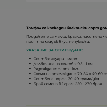
Томфал са каскаден балконски сорт до
Плодовете са малки, кръгли, наситено че
приятно сладък вкус, непукливи.
УКАЗАНИЕ ЗА ОТГЛЕЖДАНЕ:
Сеитба: януари - март
Дълбочина на сеитба: 0,5 - 1 см
Разсаждане: март - юли
Схема на отглеждане: 70-80 х 40-60 с
Сеитбена норма: 30-40 грама/дка
Брой семена в 1 грам: 250 - 270 броя