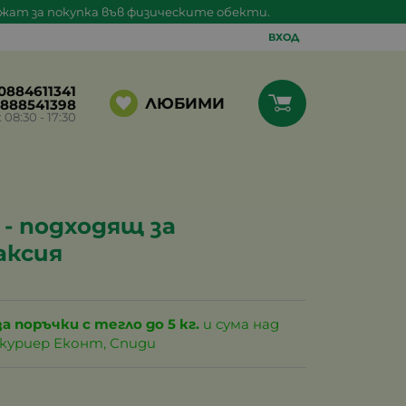
ажат за покупка във физическите обекти.
ВХОД
0884611341
ЛЮБИМИ
888541398
8:30 - 17:30
- подходящ за
аксия
за поръчки с тегло до 5 кг.
и сума над
с куриер Еконт, Спиди