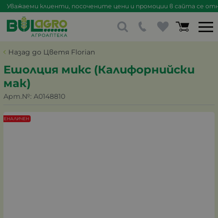
Уважаеми клиенти, посочените цени и промоции в сайта се отна
Назад до Цветя Florian
Ешолция микс (Калифорнийски
мак)
Арт.№:
A0148810
НЕНАЛИЧЕН