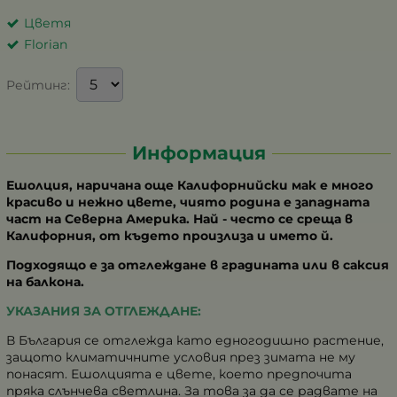
Цветя
Florian
Рейтинг:
Информация
Ешолция, наричана още Калифорнийски мак е много
красиво и нежно цвете, чиято родина е западната
част на Северна Америка. Най - често се среща в
Калифорния, от където произлиза и името й.
Подходящо е за отглеждане в градината или в саксия
на балкона.
УКАЗАНИЯ ЗА ОТГЛЕЖДАНЕ:
В България се отглежда като едногодишно растение,
защото климатичните условия през зимата не му
понасят. Ешолцията е цвете, което предпочита
пряка слънчева светлина. За това за да се радвате на