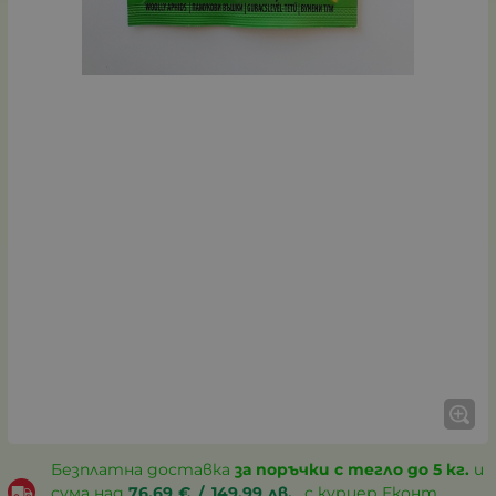
Безплатна доставка
за поръчки с тегло до 5 кг.
и
сума над
76.69
€
/
149.99
лв.
, с куриер Еконт,