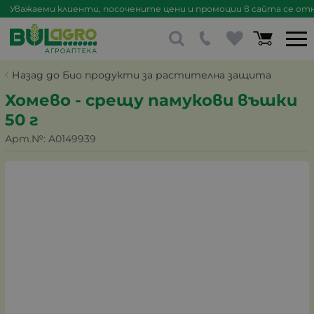
Уважаеми клиенти, посочените цени и промоции в сайта се отна
Назад до Био продукти за растителна защита
Хомево - срещу памукови въшки
50 г
Арт.№:
A0149939