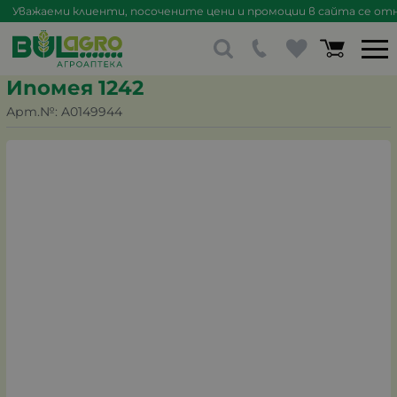
Уважаеми клиенти, посочените цени и промоции в сайта се отна
Ипомея 1242
Арт.№:
A0149944