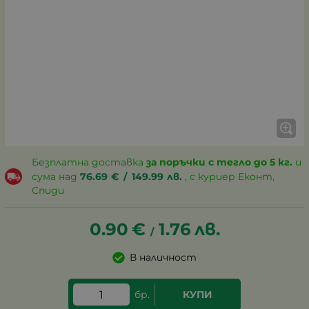
Безплатна доставка
за поръчки с тегло до 5 кг.
и
сума над
76.69
€
/
149.99
лв.
, с куриер Еконт,
Спиди
0.90
€
1.76
лв.
/
В наличност
бр.
КУПИ