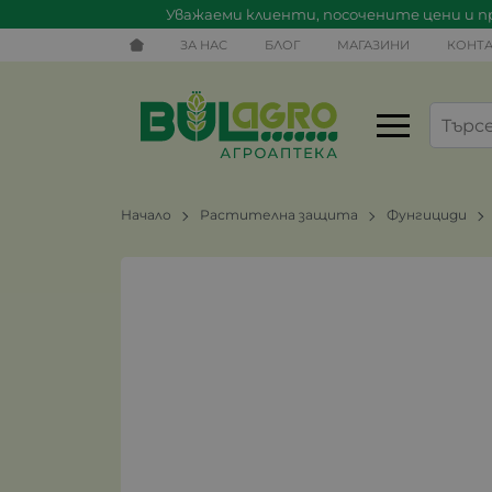
Уважаеми клиенти, посочените цени и пр
ЗА НАС
БЛОГ
МАГАЗИНИ
КОНТА
Начало
Растителна защита
Фунгициди