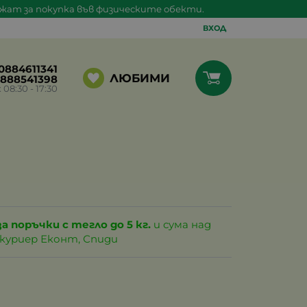
ажат за покупка във физическите обекти.
ВХОД
0884611341
ЛЮБИМИ
888541398
8:30 - 17:30
за поръчки с тегло до 5 кг.
и сума над
с куриер Еконт, Спиди