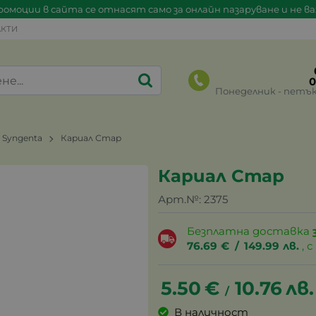
омоции в сайта се отнасят само за онлайн пазаруване и не в
КТИ
0
Понеделник - петък 0
Syngenta
Кариал Стар
Кариал Стар
Арт.№:
2375
Безплатна доставка
76.69
€
/
149.99
лв.
, 
5.50
€
10.76
лв.
/
В наличност