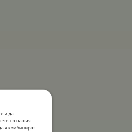
е и да
нето на нашия
 да я комбинират