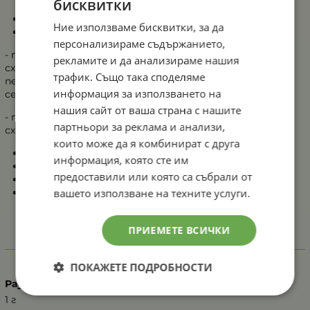
бисквитки
Сеитба: 15 – 20 април
Ние използваме бисквитки, за да
Разстояние:
персонализираме съдържанието,
- при отглеждане на гнезда можете да засявате по
рекламите и да анализираме нашия
схема - 150Х50-60 см. Във всяко гнездо се поставят по
трафик. Също така споделяме
пет - шест броя семена в гнездо. Дълбочината на
информация за използването на
сеитба е 3 – 4 см
нашия сайт от ваша страна с нашите
- при редово отглеждане, подходяща технологична
партньори за реклама и анализи,
схема е 150Х10 – 15 см
които може да я комбинират с друга
Вегетация: 75 - 80 дни
информация, която сте им
Сеитбена норма: 300 - 400 гр/дка
предоставили или която са събрали от
Семена в 1гр: 30 - 35бр
вашето използване на техните услуги.
Добив: около 3 тона
ПРИЕМЕТЕ ВСИЧКИ
Характеристики
ПОКАЖЕТЕ ПОДРОБНОСТИ
Разфасовка
1 г