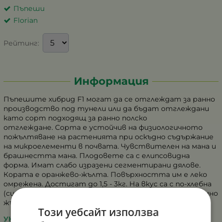
Пъпеши
Florian
Рейтинг:
Информация
Пъпешите хибрид F1 могат да се отглеждат за ранно
производство под тунели или да бъдат отглеждани
като сорт подходящ за ранно полско
отглеждане. Сорта е устойчив на физиологичното
пожълтяване на растенията при оскъдно съдържание
на микроелементи в почвата. Чувствителен на мана и
брашнестта мана. Плодовете са с елипсовидна
форма. Имат слабо изразени сегментирани дялове.
Кората е оранжево-жълта. Повърхността им е леко
омрежена. Достигат до 1,5 - 3кг. На вкус са с по-хлебна
(сипкава) консистенция, отличен вкус и аромат, тъмно
жълти на цвят. Плодовете са транспортабилни.
Този уебсайт използва
УКАЗАНИЕ ЗА ОТГЛЕЖДАНЕ: