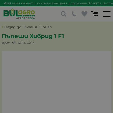
Уважаеми клиенти, посочените цени и промоции в сайта се отна
Назад до Пъпеши Florian
Пъпеши Хибрид 1 F1
Арт.№:
A0146463