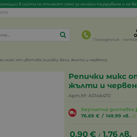
омоции в сайта се отнасят само за онлайн пазаруване и не в
КТИ
0
Понеделник - петък 0
ки микс от цветове (лилави, бели, жълти и червени)
Репички микс от
жълти и червен
Арт.№:
A0146470
Безплатна доставка
76.69
€
/
149.99
лв.
, 
0.90
€
1.76
лв.
/