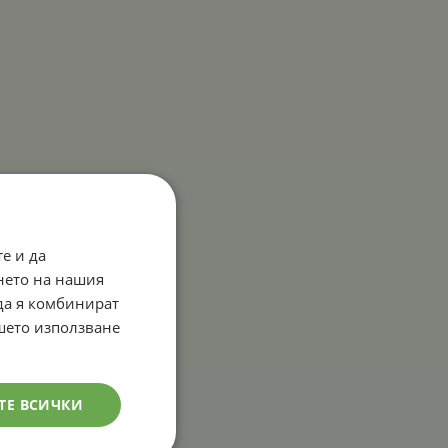
е и да
нето на нашия
 да я комбинират
ашето използване
ТЕ ВСИЧКИ