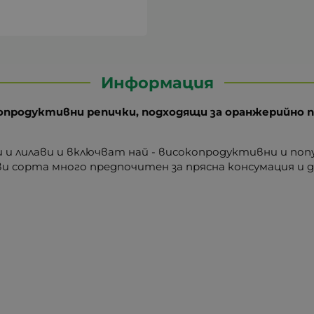
Информация
продуктивни репички, подходящи за оранжерийно п
и и лилави и включват най - високопродуктивни и п
и сорта много предпочитен за прясна консумация и д