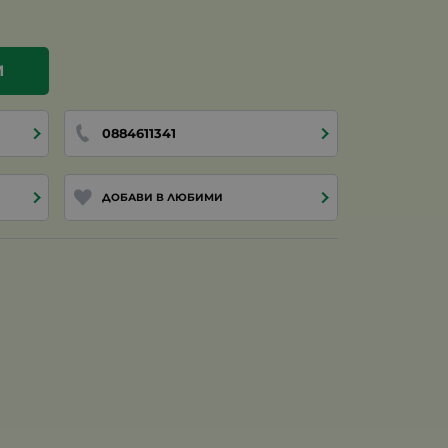
И
0884611341
ДОБАВИ В ЛЮБИМИ