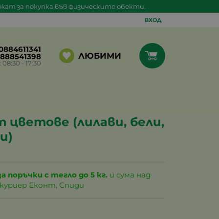
ажат за покупка във физическите обекти.
ВХОД
0884611341
ЛЮБИМИ
888541398
8:30 - 17:30
 цветове (лилави, бели,
и)
за поръчки с тегло до 5 кг.
и сума над
с куриер Еконт, Спиди