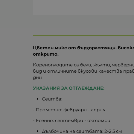
Цветен микс от бързорастящи, високо
открито.
Кореноплодите са бели, жълти, черверн
вид и отличните вкусови качества прав
дни
УКАЗАНИЯ ЗА ОТГЛЕЖДАНЕ:
Сеитба:
- Пролетно: февруари - април
- Есенно: септември - октомри
Дълбочина на сеитбата: 2-2,5 см