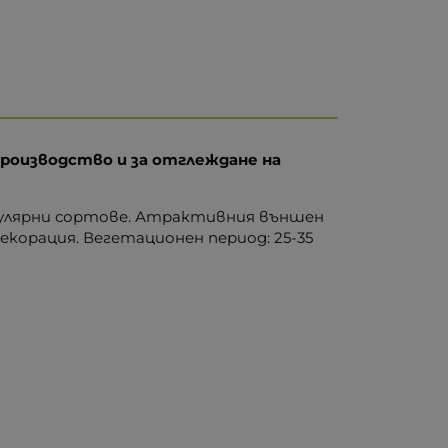
роизводство и за отглеждане на
опулярни сортове. Атрактивния външен
екорация. Вегетационен период: 25-35