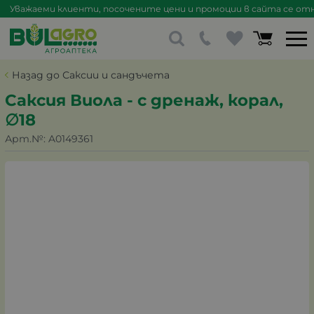
Уважаеми клиенти, посочените цени и промоции в сайта се отна
Назад до Саксии и сандъчета
Саксия Виола - с дренаж, корал,
∅18
Арт.№:
A0149361