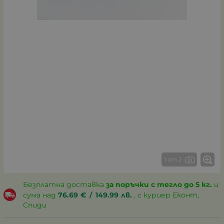
1 от 2
Безплатна доставка
за поръчки с тегло до 5 кг.
и
сума над
76.69
€
/
149.99
лв.
, с куриер Еконт,
Спиди