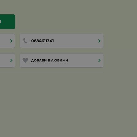
И
0884611341
ДОБАВИ В ЛЮБИМИ