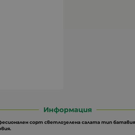
Информация
офесионален сорт светлозелена салата тип батавия
вия.