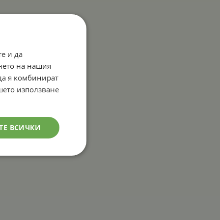
е и да
нето на нашия
 да я комбинират
ашето използване
ТЕ ВСИЧКИ