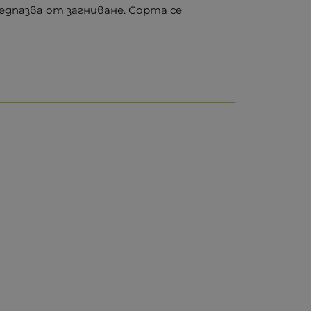
едпазва от загниване. Сорта се