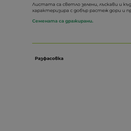
Листата са светло зелени, лъскави и къ
характеризира с добър растеж дори и п
Семената са дражирани.
Разфасовка