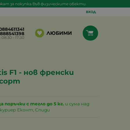
ажат за покупка във физическите обекти.
ВХОД
0884611341
ЛЮБИМИ
888541398
8:30 - 17:30
s F1 - нов френски
 сорт
за поръчки с тегло до 5 кг.
и сума над
с куриер Еконт, Спиди