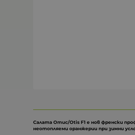
Салата Отис/Otis F1 е нов френски пр
неотопляеми оранжерии при зимни усло