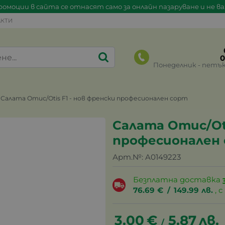
омоции в сайта се отнасят само за онлайн пазаруване и не в
КТИ
0
Понеделник - петък 0
Салата Отис/Otis F1 - нов френски професионален сорт
Салата Отис/Oti
професионален
Арт.№:
A0149223
Безплатна доставка
76.69
€
/
149.99
лв.
, 
3.00
€
5.87
лв.
/