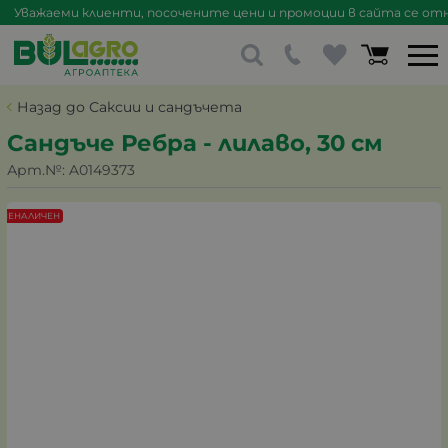
Уважаеми клиенти, посочените цени и промоции в сайта се отна
Назад до Саксии и сандъчета
Сандъче Ребра - лилаво, 30 см
Арт.№:
A0149373
НЕНАЛИЧЕН