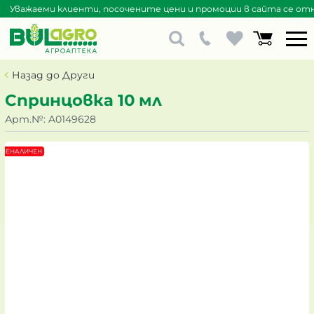
Уважаеми клиенти, посочените цени и промоции в сайта се отна
Назад до Други
Спринцовка 10 мл
Арт.№:
A0149628
НЕНАЛИЧЕН