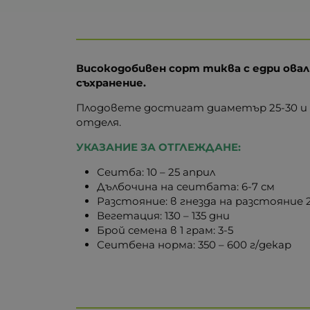
Високодобивен сорт тиква с едри овал
съхранение.
Плодовете достигат диаметър 25-30 и те
отделя.
УКАЗАНИЕ ЗА ОТГЛЕЖДАНЕ:
Сеитба: 10 – 25 април
Дълбочина на сеитбата: 6-7 см
Разстояние: в гнезда на разстояние 
Вегетация: 130 – 135 дни
Брой семена в 1 грам: 3-5
Сеитбена норма: 350 – 600 г/декар