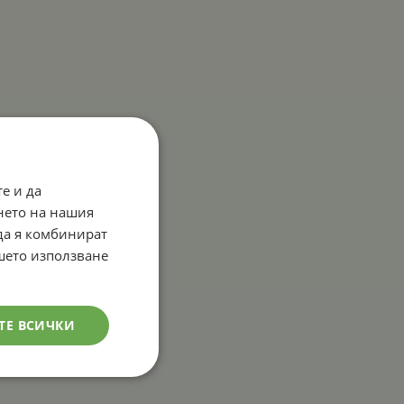
е и да
нето на нашия
 да я комбинират
ашето използване
ТЕ ВСИЧКИ