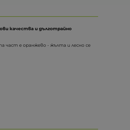
сови качества и дълготрайно
а част е оранжево - жълта и лесно се