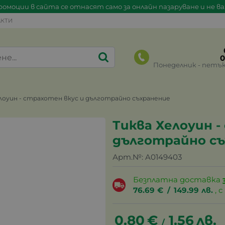
омоции в сайта се отнасят само за онлайн пазаруване и не в
КТИ
0
Понеделник - петък 0
лоуин - страхотен вкус и дълготрайно съхранение
Тиква Хелоуин -
дълготрайно съ
Арт.№:
A0149403
Безплатна доставка
76.69
€
/
149.99
лв.
, 
0.80
€
1.56
лв.
/