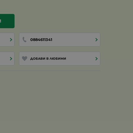
И
0884611341
ДОБАВИ В ЛЮБИМИ