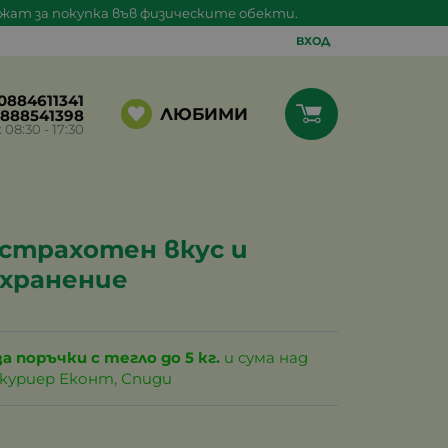
ажат за покупка във физическите обекти.
ВХОД
0884611341
ЛЮБИМИ
888541398
8:30 - 17:30
 страхотен вкус и
хранение
за поръчки с тегло до 5 кг.
и сума над
с куриер Еконт, Спиди