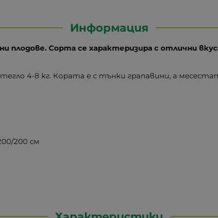
Информация
ни плодове. Сорта се характеризира с отлични вку
гло 4-8 кг. Кората е с тънки грапавини, а месестат
200/200 см
Характеристики