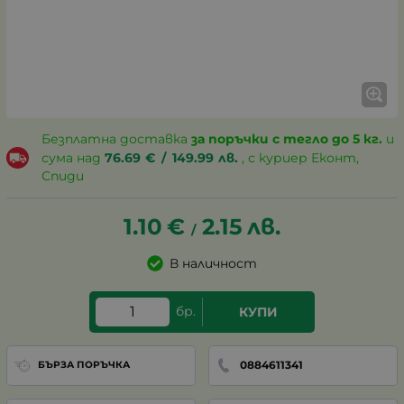
Безплатна доставка
за поръчки с тегло до 5 кг.
и
сума над
76.69
€
/
149.99
лв.
, с куриер Еконт,
Спиди
1.10
€
2.15
лв.
/
В наличност
бр.
КУПИ
0884611341
БЪРЗА ПОРЪЧКА