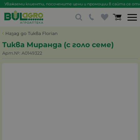
Уважаеми клиенти, посочените цени и промоции в сайта се отна
Назад до Тиква Florian
Тиква Миранда (с голо семе)
Арт.№:
A0149322