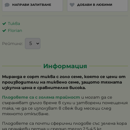
НАПРАВИ ЗАПИТВАНЕ
ДОБАВИ В ЛЮБИМИ
Тиква
Florian
Рейтинг:
Информация
Миранда е сорт тиква с голо семе, която се цени от
производители на тиквено семе, защото тяхната
изкупна цена е сравнително висока.
Плодовете са с голяма трайност
и могат да се
съхраняват дълго време в сухи и затворени помещения
така, че да се използват в свеж вид месеци след
тяхното откъсване.
Плодовете са почти сферични плодове със зелена кора
на оранжеви петна и средно тегло 2,5-4,5 кг.