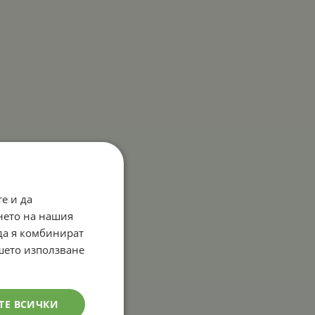
е и да
нето на нашия
 да я комбинират
ашето използване
ТЕ ВСИЧКИ