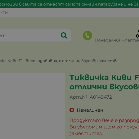
омоции в сайта се отнасят само за онлайн пазаруване и не в
КТИ
0
Понеделник - петък 0
чка Киви F1 - високодобивна, с отлични вкусови качества
Тиквичка Киви F
отлични вкусов
Арт.№:
A0149472
Неналичен
Продуктът вече е разпрод
Ви уведомим щом го получ
заместител.