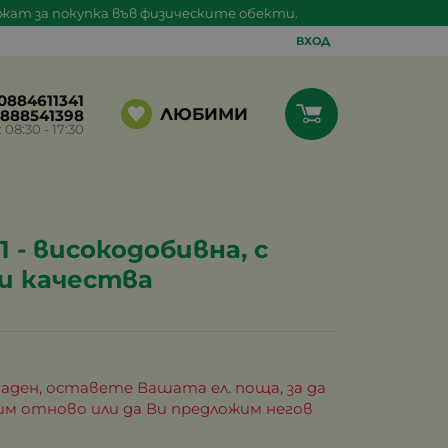
ажат за покупка във физическите обекти.
ВХОД
0884611341
ЛЮБИМИ
888541398
8:30 - 17:30
1 - високодобивна, с
и качества
аден, оставете Вашата ел. поща, за да
им отново или да Ви предложим негов