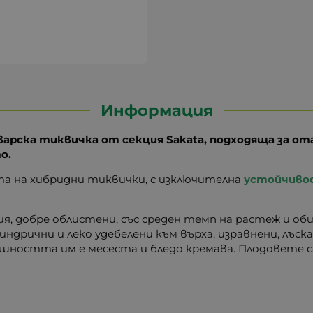
Информация
тварска тиквичка от секция Sakata, подходяща за 
о.
а на хибридни тиквички, с изключителна
устойчивост
ия, добре облистени, със среден темп на растеж и об
ндрични и леко удебелени към върха, изравнени, лъска
шността им е месеста и бледо кремава. Плодовете с