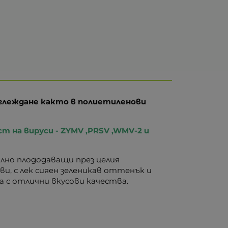
отглеждане както в полиетиленови
 на вируси - ZYMV ,PRSV ,WMV-2 и
илно плододаващи през целия
ви, с лек сияен зеленикав оттенък и
а с отлични вкусови качества.