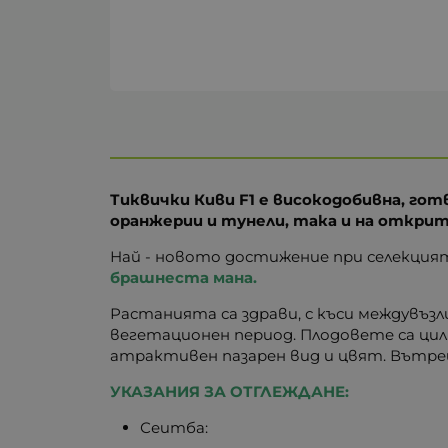
Тиквички Киви F1 е високодобивна, го
оранжерии и тунели, така и на открит
Най - новото достижение при селекцият
брашнеста мана.
Растанията са здрави, с къси междувъзл
вегетационен период. Плодовете са цили
атрактивен пазарен вид и цвят. Вътре
УКАЗАНИЯ ЗА ОТГЛЕЖДАНЕ:
Сеитба: