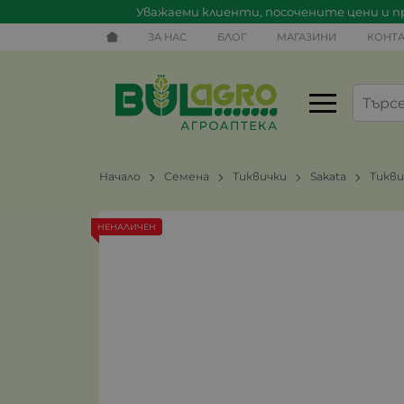
Уважаеми клиенти, посочените цени и пр
ЗА НАС
БЛОГ
МАГАЗИНИ
КОНТА
Начало
Семена
Тиквички
Sakata
Тикви
НЕНАЛИЧЕН