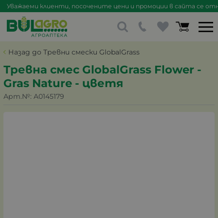
Уважаеми клиенти, посочените цени и промоции в сайта се отна
Назад до Тревни смески GlobalGrass
Тревна смес GlobalGrass Flower -
Gras Nature - цветя
Арт.№:
A0145179