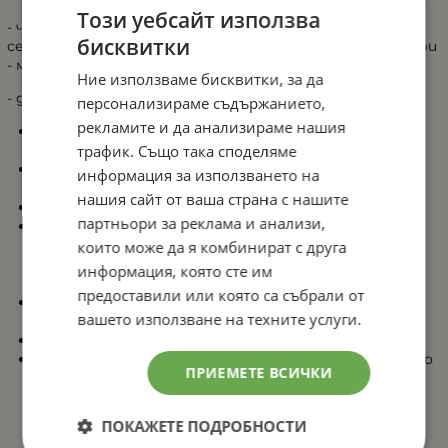
Този уебсайт използва
- чрез предварително подготвен разсад: засейте
бисквитки
семената в табли или кофички за разсад през февруари
- март на закрито в подходящи тарелки/саксии
Ние използваме бисквитки, за да
- директна сеитба: началото на май
персонализираме съдържанието,
рекламите и да анализираме нашия
Дълбочина на сеитбата: семенцата се засяват
трафик. Също така споделяме
много плитко (0,3 см), защото са много дребни
Разсаждане: Готовите разсади не изнасяте навън
информация за използването на
преди опасността от пролетни слани
нашия сайт от ваша страна с нашите
Схема на разсаждане: 20х40 см
партньори за реклама и анализи,
Най-подходящото място за да се развиват добре
вашите Астри е слънчевото, което е защитено
които може да я комбинират с друга
от ветрове и течения. Допуска се и частична
информация, която сте им
следобедна сянка
предоставили или която са събрали от
Почвата е добре дренирана и е богата на
вашето използване на техните услуги.
хранителни вещества
Цъфтеж: в периода юли-октомври
Поливането се препоръчва да се прави умерено, но
ПРИЕМЕТЕ ВСИЧКИ
редовно. Не преполивайте растенията.
ПОКАЖЕТЕ ПОДРОБНОСТИ