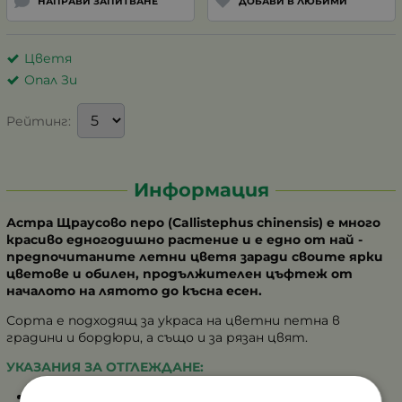
НАПРАВИ ЗАПИТВАНЕ
ДОБАВИ В ЛЮБИМИ
Цветя
Опал Зи
Рейтинг:
Информация
Астра Щраусово перо (Callistephus chinensis) е много
красиво едногодишно растение и е едно от най -
предпочитаните летни цветя заради своите ярки
цветове и обилен, продължителен цъфтеж от
началото на лятото до късна есен.
Сорта е подходящ за украса на цветни петна в
градини и бордюри, а също и за рязан цвят.
УКАЗАНИЯ ЗА ОТГЛЕЖДАНЕ:
Сеитба: