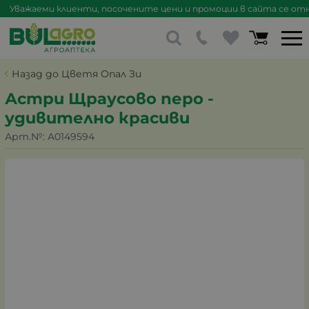
Уважаеми клиенти, посочените цени и промоции в сайта се отна
Назад до Цветя Опал Зи
Астри Щраусово перо -
удивително красиви
Арт.№:
A0149594