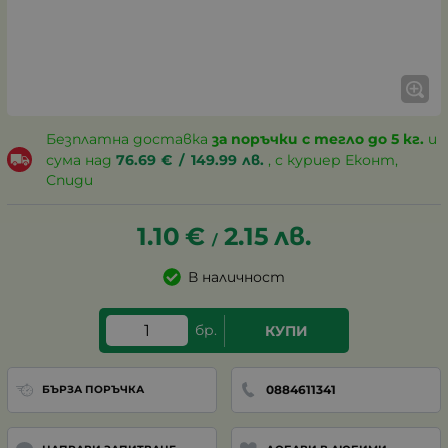
Безплатна доставка
за поръчки с тегло до 5 кг.
и
сума над
76.69
€
/
149.99
лв.
, с куриер Еконт,
Спиди
1.10
€
2.15
лв.
/
В наличност
бр.
КУПИ
0884611341
БЪРЗА ПОРЪЧКА