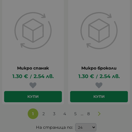
Микро спанак
Микро броколи
1.30
€
2.54
лв.
1.30
€
2.54
лв.
/
/
КУПИ
КУПИ
...
1
2
3
4
5
8
На страница по: