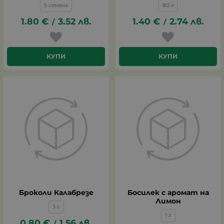
5 семена
80 г
1.80
€
3.52
лв.
1.40
€
2.74
лв.
/
/
КУПИ
КУПИ
Броколи Калабрезе
Босилек с аромат на
Лимон
3 г
1 г
0.80
€
1.56
лв.
/