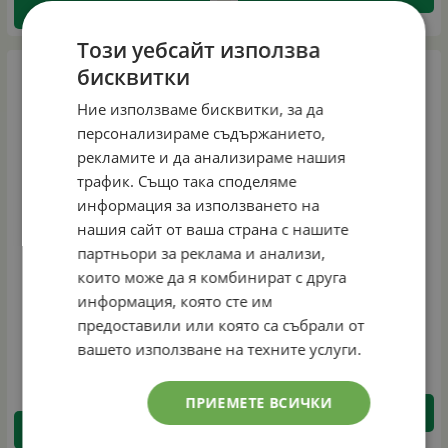
КУПИ
Този уебсайт използва
бисквитки
Ние използваме бисквитки, за да
персонализираме съдържанието,
рекламите и да анализираме нашия
трафик. Също така споделяме
информация за използването на
нашия сайт от ваша страна с нашите
партньори за реклама и анализи,
които може да я комбинират с друга
Мащерка - бабина
Незабравка
душица
информация, която сте им
0,5 г
предоставили или която са събрали от
0,5 г
0.80
€
1.56
лв.
/
вашето използване на техните услуги.
0.80
€
1.56
лв.
/
ПРИЕМЕТЕ ВСИЧКИ
КУПИ
КУПИ