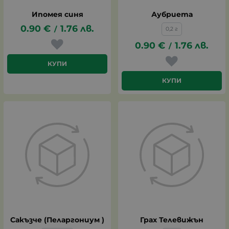
Ипомея синя
Аубриета
0.90
€
1.76
лв.
/
0,2 г
0.90
€
1.76
лв.
/
КУПИ
КУПИ
Сакъзче (Пеларгониум )
Грах Телевижън