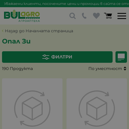
Уважаеми клиенти, посочените цени и промоции в сайта се отна
Назад до Началната страница
Опал Зи
ФИЛТРИ
190 Продукта
По уместност