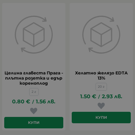
Целина главеста Прага -
Хелатно желязо EDTA
плътна розетка и едър
13%
кореноплод
20 г
2 г
1.50
€
2.93
лв.
/
0.80
€
1.56
лв.
/
КУПИ
КУПИ