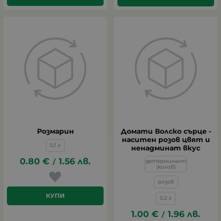
Розмарин
Домати Волско сърце -
наситен розов цвят и
0,1 г
ненадминат вкус
0.80
€
1.56
лв.
/
индетерминантен
(колов)
розов
КУПИ
0,2 г
1.00
€
1.96
лв.
/