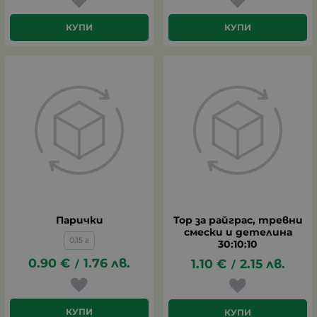
КУПИ
КУПИ
Парички
Тор за райграс, тревни
смески и детелина
0,15 г
30:10:10
0.90
€
1.76
лв.
1.10
€
2.15
лв.
/
/
КУПИ
КУПИ