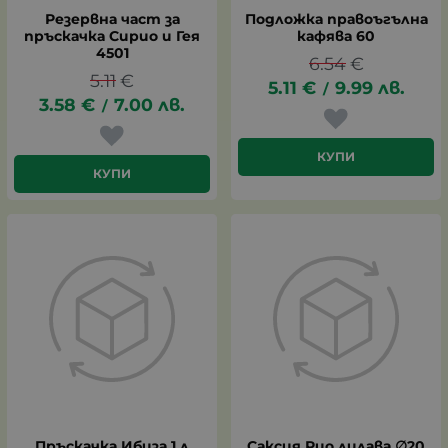
Резервна част за
Подложка правоъгълна
пръскачка Сирио и Гея
кафява 60
4501
6.54
€
5.11
€
5.11
€
9.99
лв.
/
3.58
€
7.00
лв.
/
КУПИ
КУПИ
Пръскачка Ибиза 1 л
Саксия Рио лилава ∅20