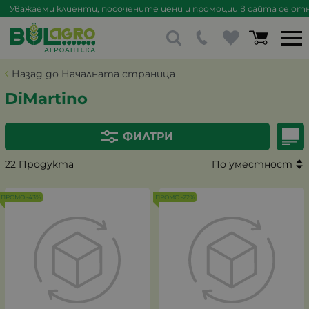
Уважаеми клиенти, посочените цени и промоции в сайта се отна
Назад до Началната страница
DiMartino
ФИЛТРИ
22 Продукта
По уместност
ПРОМО -43%
ПРОМО -22%