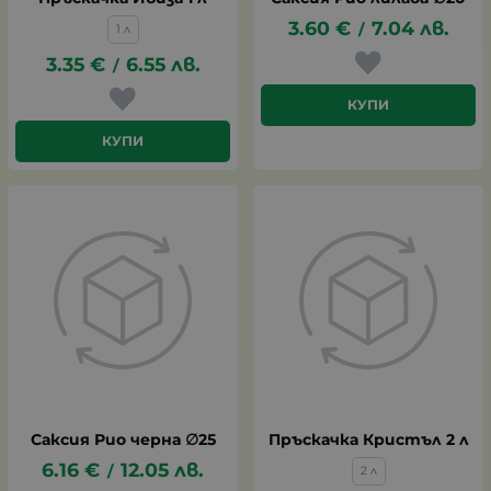
3.60
€
7.04
лв.
/
1 л
3.35
€
6.55
лв.
/
КУПИ
КУПИ
Саксия Рио черна ∅25
Пръскачка Кристъл 2 л
6.16
€
12.05
лв.
/
2 л