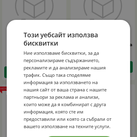
Този уебсайт използва
бисквитки
Подложка кръгла 30
Саксия Лотус 30 кафява
бяла ЛИОРА
Ние използваме бисквитки, за да
персонализираме съдържанието,
рекламите и да анализираме нашия
ДЕТАЙЛИ
ДЕТАЙЛИ
трафик. Също така споделяме
информация за използването на
нашия сайт от ваша страна с нашите
НЕНАЛИЧЕН
НЕНАЛИЧЕН
партньори за реклама и анализи,
които може да я комбинират с друга
информация, която сте им
предоставили или която са събрали от
вашето използване на техните услуги.