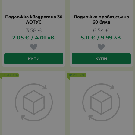
Подложка квадратна 30
Подложка правоъгълна
ЛОТУС
60 бяла
3.58
€
6.54
€
2.05
€
4.01
лв.
5.11
€
9.99
лв.
/
/
КУПИ
КУПИ
ПРОМО -30%
ПРОМО -22%