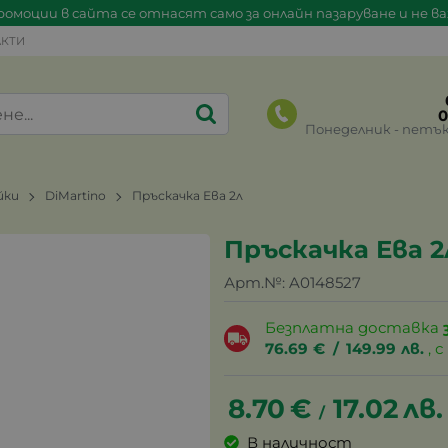
омоции в сайта се отнасят само за онлайн пазаруване и не в
КТИ
0
Понеделник - петък 0
йки
DiMartino
Пръскачка Ева 2л
Пръскачка Ева 2
Арт.№:
A0148527
Безплатна доставка
76.69
€
/
149.99
лв.
, 
8.70
€
17.02
лв.
/
В наличност