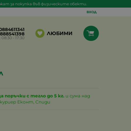
ажат за покупка във физическите обекти.
ВХОД
0884611341
ЛЮБИМИ
888541398
8:30 - 17:30
л
за поръчки с тегло до 5 кг.
и сума над
с куриер Еконт, Спиди