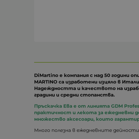
DiMartino е компания с над 50 години 
MARTINO са изработени изцяло в Итали
Надеждността и качеството на израбо
градини и средни стопанства.
Пръскачка Ева е от линията GDM Profes
практичност и лекота за ежедневни де
множество аксесоари, които гаранти
Много полезна в ежедневните дейности 