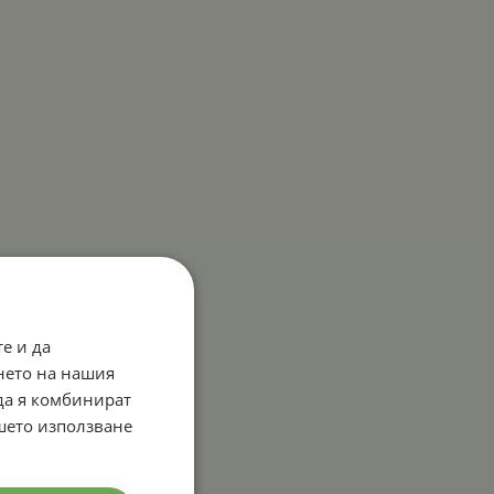
е и да
нето на нашия
 да я комбинират
ашето използване