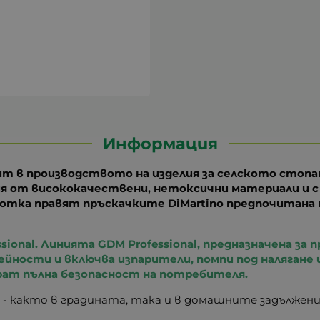
Информация
опит в производството на изделия за селското стоп
я от висококачествени, нетоксични материали и с 
тка правят пръскачките DiMartino предпочитана 
sional.
Линията GDM Professional, предназначена за
йности и включва изпарители, помпи под налягане и
рат пълна безопасност на потребителя.
- както в градината, така и в домашните задължени