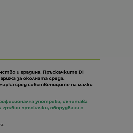
анство и градина. Пръскачките DI
грижа за околната среда.
марка сред собствениците на малки
 професионална употреба, съчетава
 гръбни пръскачки, оборудвани с
я.