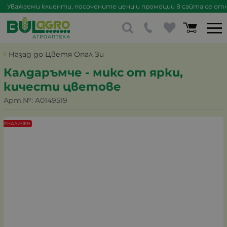
Уважаеми клиенти, посочените цени и промоции в сайта се отна
Назад до Цветя Опал Зи
Калдаръмче - микс от ярки,
кичести цветове
Арт.№:
A0149519
НЕНАЛИЧЕН