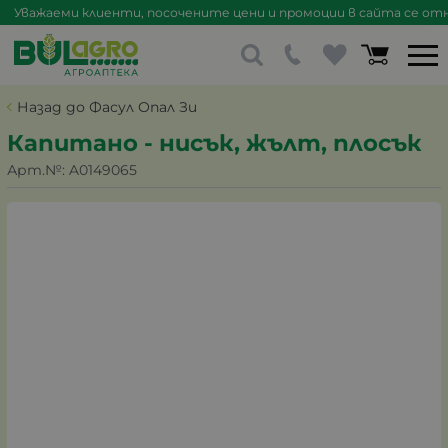
Уважаеми клиенти, посочените цени и промоции в сайта се отна
Назад до Фасул Опал Зи
Капитано - нисък, жълт, плосък
Арт.№:
A0149065