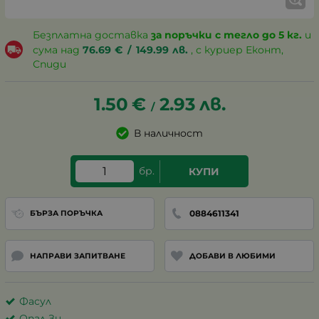
Безплатна доставка
за поръчки с тегло до 5 кг.
и
сума над
76.69
€
/
149.99
лв.
, с куриер Еконт,
Спиди
1.50
€
2.93
лв.
/
В наличност
бр.
КУПИ
0884611341
БЪРЗА ПОРЪЧКА
НАПРАВИ ЗАПИТВАНЕ
ДОБАВИ В ЛЮБИМИ
Фасул
Опал Зи