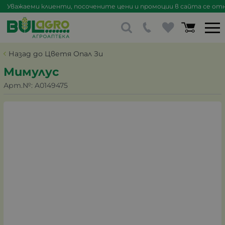
Уважаеми клиенти, посочените цени и промоции в сайта се отна
Назад до Цветя Опал Зи
Мимулус
Арт.№:
A0149475