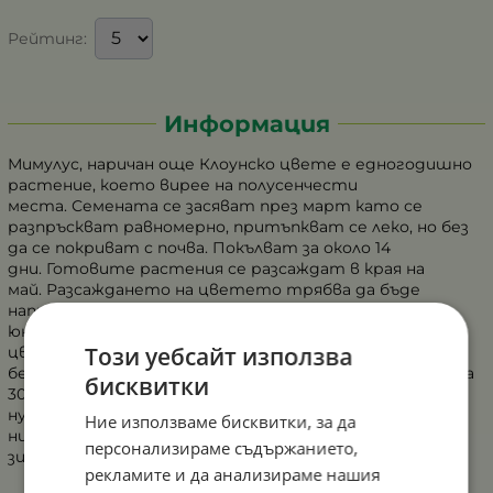
Рейтинг:
Информация
Мимулус, наричан още Клоунско цвете е едногодишно
растение, което вирее на полусенчести
места. Семената се засяват през март като се
разпръскват равномерно, притъпкват се леко, но без
да се покриват с почва. Покълват за около 14
дни. Готовите растения се разсаждат в края на
май. Разсаждането на цветето трябва да бъде
направено на разстояние от около 20 см. Цъфти от
юни до септември с едри (около 5 см), пъстри
Този уебсайт използва
цветове, обагрени в микс от червени, лилави, жълти,
бежови, бели, розови и др. шарки. Достига до височина
бисквитки
30 см и има лек каскаден ефект. Поливайте често,
нуждае се от повече вода. Мимулусът издържа на
Ние използваме бисквитки, за да
ниски температури до 2 – 5 градуса, не е
персонализираме съдържанието,
зимоустойчив.
рекламите и да анализираме нашия