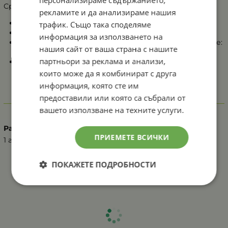
Средно производство: 110+50/3035 см
рекламите и да анализираме нашия
Вегетационен период: 70-80 дни
трафик. Също така споделяме
Сеитбена норма: 35 - 50 гр/дка
информация за използването на
Оптимално температура на почвата за поникване:
нашия сайт от ваша страна с нашите
16оС
партньори за реклама и анализи,
Семена в 1гр : 180 - 220 бр.
които може да я комбинират с друга
информация, която сте им
предоставили или която са събрали от
Характеристики
вашето използване на техните услуги.
Разфасовка
ПРИЕМЕТЕ ВСИЧКИ
1 г
ПОКАЖЕТЕ ПОДРОБНОСТИ