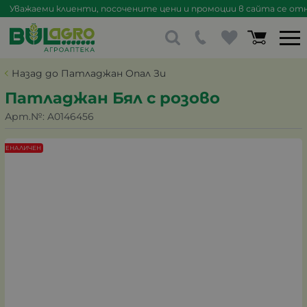
Уважаеми клиенти, посочените цени и промоции в сайта се отна
Назад до Патладжан Опал Зи
Патладжан Бял с розово
Арт.№:
A0146456
НЕНАЛИЧЕН