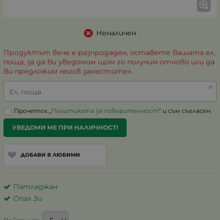
Неналичен
Продуктът вече е разпродаден, оставете Вашата ел.
поща, за да Ви уведомим щом го получим отново или да
Ви предложим негов заместител.
Ел. поща
Прочетох „
Политиката за поверителност
“ и съм съгласен.
УВЕДОМИ МЕ ПРИ НАЛИЧНОСТ!
ДОБАВИ В ЛЮБИМИ
Патладжан
Опал Зи