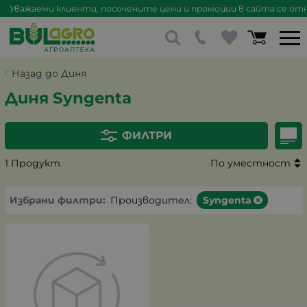
Уважаеми клиенти, посочените цени и промоции в сайта се отна
Назад до Диня
Диня Syngenta
ФИЛТРИ
1 Продукт
По уместност
Избрани филтри:
Производител:
Syngenta