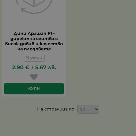
Дини Арашан F1 -
директна сеитба с
висок добив и качество
на плодовете
10 семена
2.90
€
5.67
лв.
/
КУПИ
На страница по: