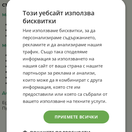
СЪСТАВ:
Този уебсайт използва
Макроелементи:
бисквитки
Азот - 30%
Фосфор - 10%
Ние използваме бисквитки, за да
Калий - 10%
персонализираме съдържанието,
рекламите и да анализираме нашия
Микроелементи:
трафик. Също така споделяме
Бор - 0.02%
информация за използването на
Желязо - 0.03%
нашия сайт от ваша страна с нашите
Манган - 0.04%
Мед - 0.02%
партньори за реклама и анализи,
Молибден - 0.001%
които може да я комбинират с друга
Цинк - 0.04%
информация, която сте им
Дози и приложение:
предоставили или която са събрали от
вашето използване на техните услуги.
Една опаковка 20 гр е достатъчна за 10 литра вода
Прилага се листно на всеки 7 до 10 дни
ПРИЕМЕТЕ ВСИЧКИ