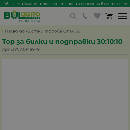
Уважаеми клиенти, посочените цени и промоции в сайта се отна
Назад до Листни торове Опал Зи
Тор за билки и подправки 30:10:10
Арт.№:
A0148979