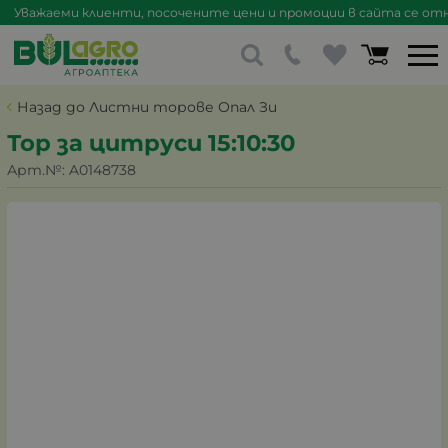
Уважаеми клиенти, посочените цени и промоции в сайта се отна
Назад до Листни торове Опал Зи
Тор за цитруси 15:10:30
Арт.№:
A0148738