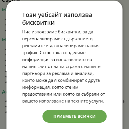
СЪСТАВ:
Макроелементи:
Този уебсайт използва
Азот - 15%
бисквитки
Фосфор - 10%
Калий - 30%
Ние използваме бисквитки, за да
персонализираме съдържанието,
Микроелементи:
рекламите и да анализираме нашия
Бор - 0.02%
трафик. Също така споделяме
Желязо - 0,03%
информация за използването на
Манган - 0.02%
Мед - 0.02%
нашия сайт от ваша страна с нашите
Молибден - 0.002%
партньори за реклама и анализи,
Магнезий - 1%
които може да я комбинират с друга
Цинк - 0,02%
информация, която сте им
Дози и приложение:
предоставили или която са събрали от
вашето използване на техните услуги.
Една опаковка 20 гр е достатъчна за 10 литра вода
Прилага се на всеки 7 до 10 дни
Може да се прилага листно и почвено
ПРИЕМЕТЕ ВСИЧКИ