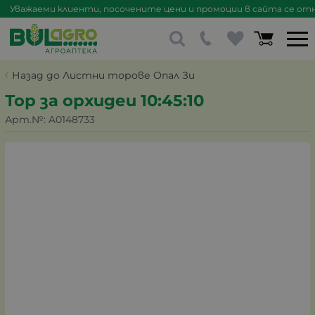
Уважаеми клиенти, посочените цени и промоции в сайта се отна
Назад до Листни торове Опал Зи
Тор за орхидеи 10:45:10
Арт.№:
A0148733