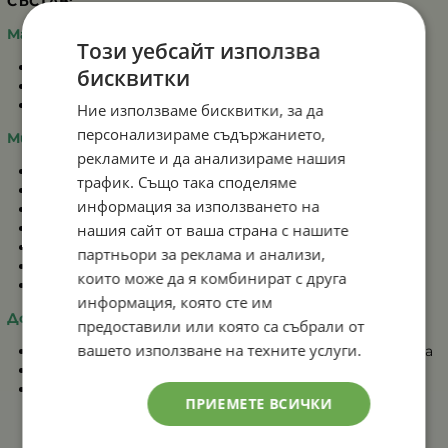
СЪСТАВ:
Макроелементи:
Този уебсайт използва
Азот - 10%
бисквитки
Фосфор -45%
Калий - 10%
Ние използваме бисквитки, за да
персонализираме съдържанието,
Микроелементи:
рекламите и да анализираме нашия
Бор - 0.02%
трафик. Също така споделяме
Желязо - 0.03%
информация за използването на
Манган - 0.02%
Мед - 0.02%
нашия сайт от ваша страна с нашите
Молибден - 0.002%
партньори за реклама и анализи,
Магнезий - 2%
които може да я комбинират с друга
Цинк - 0.02%
информация, която сте им
Дози и приложение:
предоставили или която са събрали от
вашето използване на техните услуги.
Една опаковка 20 гр е достатъчна за 10 литра вода
Прилага се на всеки 7 до 10 дни
Може да се прилага листно и почвено
ПРИЕМЕТЕ ВСИЧКИ