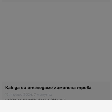
Как да си отгледаме лимонена трева
12 януари 2024
, 7 минути
Какво да си отгледаме вкъщи?
Лимонената трева или цимбопогон (Cymbopogon) е