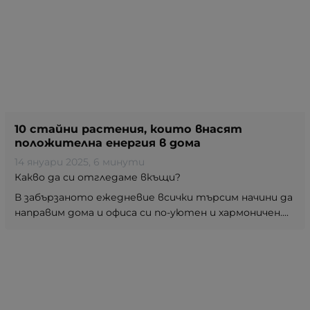
10 стайни растения, които внасят
положителна енергия в дома
14 януари 2025
, 6 минути
Какво да си отгледаме вкъщи?
В забързаното ежедневие всички търсим начини да
направим дома и офиса си по-уютен и хармоничен....