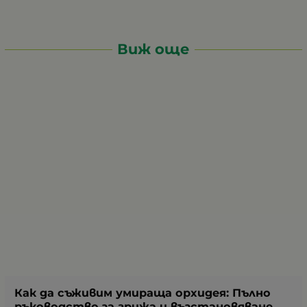
Виж още
Как да съживим умираща орхидея: Пълно
ръководство за грижа и възстановяване