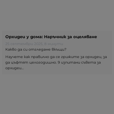
Орхидеи у дома: Наръчник за оцеляване
25 септември 2025
, 8 минути
Какво да си отгледаме вкъщи?
Научете как правилно да се грижите за орхидеи, за
да цъфтят целогодишно. 9 изпитани съвета за
орхидеи...