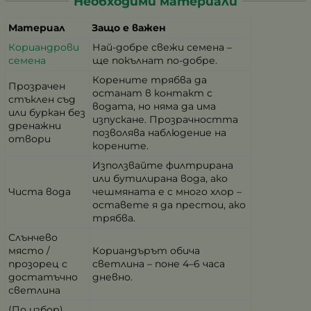
Необходими материали
Материал
Защо е важен
Кориандрови
Най-добре свежи семена –
семена
ще покълнат по-добре.
Корените трябва да
Прозрачен
останат в контакт с
стъклен съд
водата, но няма да има
или буркан без
изпускане. Прозрачността
дренажни
позволява наблюдение на
отвори
корените.
Използвайте филтрирана
или бутилирана вода, ако
Чиста вода
чешмяната е с много хлор –
оставете я да престои, ако
трябва.
Слънчево
място /
Кориандърът обича
прозорец с
светлина – поне 4–6 часа
достатъчно
дневно.
светлина
(По избор)