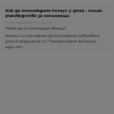
Как да отглеждаме колеус у дома - пълно
ръководство за начинаещи
10 януари 2025
, 7 минути
Какво да си отгледаме вкъщи?
Искали ли сте някога да отгледате собствена
дъга в градината си? Препоръчваме ви колеус -
едно от...