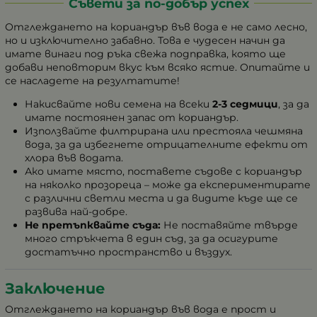
Съвети за по-добър успех
Отглеждането на кориандър във вода е не само лесно,
но и изключително забавно. Това е чудесен начин да
имате винаги под ръка свежа подправка, която ще
добави неповторим вкус към всяко ястие. Опитайте и
се насладете на резултатите!
Накисвайте нови семена на всеки
2-3 седмици
, за да
имате постоянен запас от кориандър.
Използвайте филтрирана или престояла чешмяна
вода, за да избегнете отрицателните ефекти от
хлора във водата.
Ако имате място, поставете съдове с кориандър
на няколко прозореца – може да експериментирате
с различни светли места и да видите къде ще се
развива най-добре.
Не претъпквайте съда:
Не поставяйте твърде
много стръкчета в един съд, за да осигурите
достатъчно пространство и въздух.
Заключение
Отглеждането на кориандър във вода е прост и