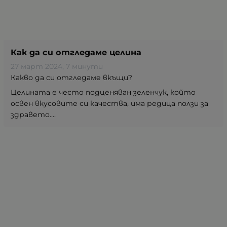
Как да си отгледаме целина
27 март 2024
, 7 минути
Какво да си отгледаме вкъщи?
Целината е често подценяван зеленчук, който
освен вкусовите си качества, има редица ползи за
здравето....