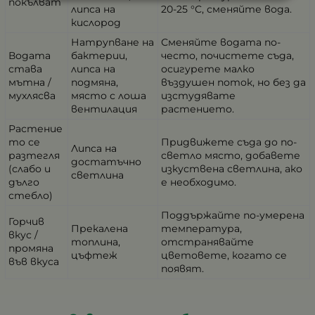
покълват
липса на
20-25 °C, сменяйте вода.
кислород
Натрупване на
Сменяйте водата по-
Водата
бактерии,
често, почистете съда,
става
липса на
осигурете малко
мътна /
подмяна,
въздушен поток, но без да
мухлясва
място с лоша
изстудявате
вентилация
растението.
Растение
то се
Придвижете съда до по-
Липса на
разтегля
светло място, добавете
достатъчно
(слабо и
изкуствена светлина, ако
светлина
дълго
е необходимо.
стебло)
Поддържайте по-умерена
Горчив
Прекалена
температура,
вкус /
топлина,
отстранявайте
промяна
цъфтеж
цветовете, когато се
във вкуса
появят.