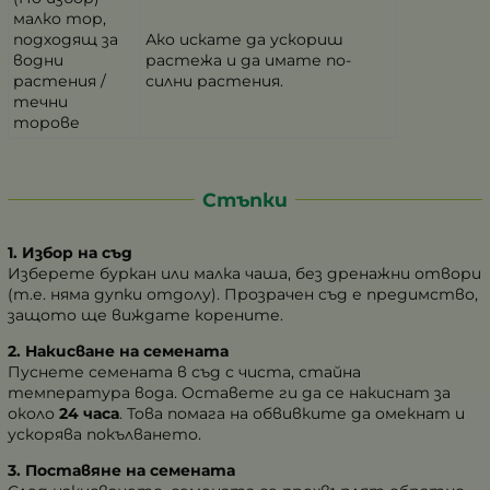
малко тор,
подходящ за
Ако искате да ускориш
водни
растежа и да имате по-
растения /
силни растения.
течни
торове
Стъпки
1. Избор на съд
Изберете буркан или малка чаша, без дренажни отвори
(т.е. няма дупки отдолу). Прозрачен съд е предимство,
защото ще виждате корените.
2. Накисване на семената
Пуснете семената в съд с чиста, стайна
температура вода. Оставете ги да се накиснат за
около
24 часа
. Това помага на обвивките да омекнат и
ускорява покълването.
3. Поставяне на семената