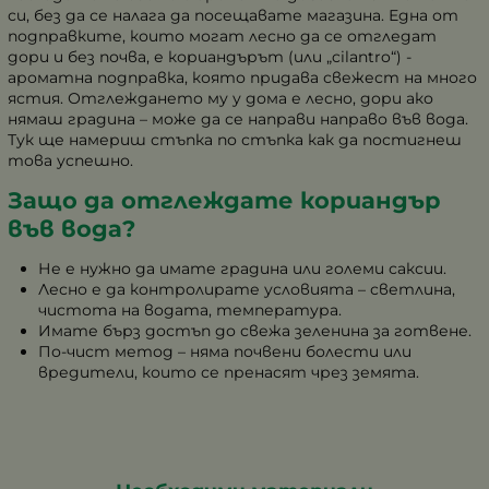
си, без да се налага да посещавате магазина. Една от
подправките, които могат лесно да се отгледат
дори и без почва, е кориандърът (или „cilantro“) -
ароматна подправка, която придава свежест на много
ястия. Отглеждането му у дома е лесно, дори ако
нямаш градина – може да се направи направо във вода.
Тук ще намериш стъпка по стъпка как да постигнеш
това успешно.
Защо да отглеждате кориандър
във вода?
Не е нужно да имате градина или големи саксии.
Лесно е да контролирате условията – светлина,
чистота на водата, температура.
Имате бърз достъп до свежа зеленина за готвене.
По-чист метод – няма почвени болести или
вредители, които се пренасят чрез земята.