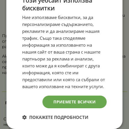
Този уебсайт използва
корените станат достатъчно големи (около 2-3
бисквитки
см), можете да преместите стръкчетата в
саксия, пълна с добре дренирана почва. Засадете ги
Ние използваме бисквитки, за да
на дълбочина, която покрива корените, и ги
персонализираме съдържанието,
поливайте умерено.
рекламите и да анализираме нашия
При необходимост подхранвайте с течен тор,
трафик. Също така споделяме
специално формулиран за хидропоника или за водни
информация за използването на
растения.
нашия сайт от ваша страна с нашите
Ако растението започне да цъфти, вкусът му може да
партньори за реклама и анализи,
се промени – често горчи. Ако не искате, може да
които може да я комбинират с друга
премахнете цветовете, за да стимулирате растеж
информация, която сте им
на листата.
предоставили или която са събрали от
вашето използване на техните услуги.
Възможни проблеми и решения
ПРИЕМЕТЕ ВСИЧКИ
Проблем
Причини
Решение
Семената са
стари,
Използвайте свежи
ПОКАЖЕТЕ ПОДРОБНОСТИ
Семената
температура
семена, дръжте
не
та е ниска,
температурата около