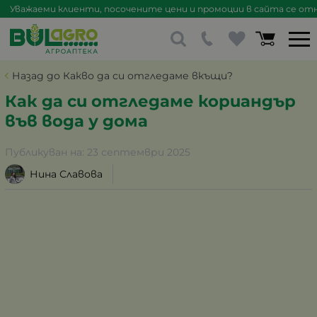
Уважаеми клиенти, посочените цени и промоции в сайта се отна
Назад до Какво да си отгледаме вкъщи?
Как да си отгледаме кориандър
във вода у дома
Публикуван на:
23 септември 2025
Нина Славова