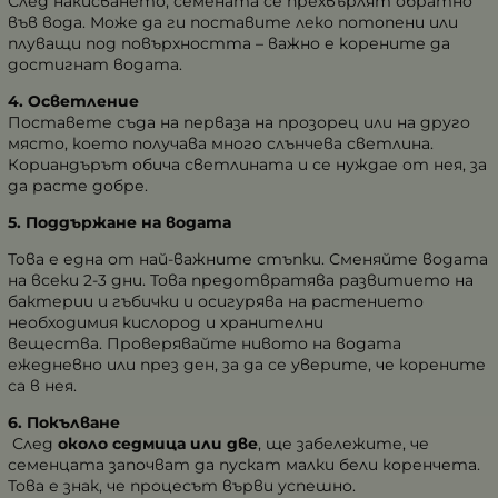
След накисването, семената се прехвърлят обратно
във вода. Може да ги поставите леко потопени или
плуващи под повърхността – важно е корените да
достигнат водата.
4. Осветление
Поставете съда на перваза на прозорец или на друго
място, което получава много слънчева светлина.
Кориандърът обича светлината и се нуждае от нея, за
да расте добре.
5. Поддържане на водата
Това е една от най-важните стъпки. Сменяйте водата
на всеки 2-3 дни. Това предотвратява развитието на
бактерии и гъбички и осигурява на растението
необходимия кислород и хранителни
вещества. Проверявайте нивото на водата
ежедневно или през ден, за да се уверите, че корените
са в нея.
6. Покълване
След
около седмица или две
, ще забележите, че
семенцата започват да пускат малки бели коренчета.
Това е знак, че процесът върви успешно.