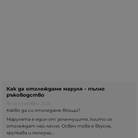
Как да отглеждаме маруля – пълно
ръководство
18 септември 2025
Какво да си отгледаме вкъщи?
Марулята е един от зеленчуците, които се
отглеждат най-лесно. Освен това е вкусна,
хрупкава и полезна,...