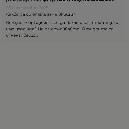
26 септември 2025
Какво да си отгледаме вкъщи?
Виждате орхидеята си да вехне и се питате дали
има надежда? Не се отчайвайте! Орхидеите са
изненадващо...