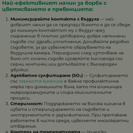
Най-ефективният начин за борба с
цветясването е превенцията:
Минимизирайте контактa с въздуха
— най-
добрият начин да се предпази виното е да се сведе
до минимум контактът му с въздух чрез
съхранение в плътно затворени, добре напълнени
съдове със здрави уплътнения. Доливайте редовно
съдовете, за да избегнете обрауването на
въздушна камера. Периодично след източване на
вино от големи съдове изгаряйте кислорода със
серни лентички или допълвайте с въглероден
двуокис.
Адекватно сулфитиране (SO₂)
— Сулфитирането
със
серниста киселина
е важна профилактична
мярка при домашните вина, като тя елиминира
микроорганизмите и спира окислителните
процеси.
Стерилност:
Поддържането на висока хигиена в
избата и стерилизирането на съдовете и
инструментите е задължително. При претакане
работете в чиста среда, избегнете многократни
отваряния.
Контрол на температурата
— по-ниски