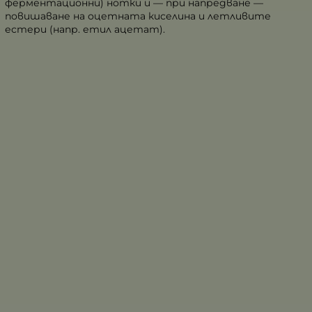
ферментационни) нотки и — при напредване —
повишаване на оцетната киселина и летливите
естери (напр. етил ацетат).