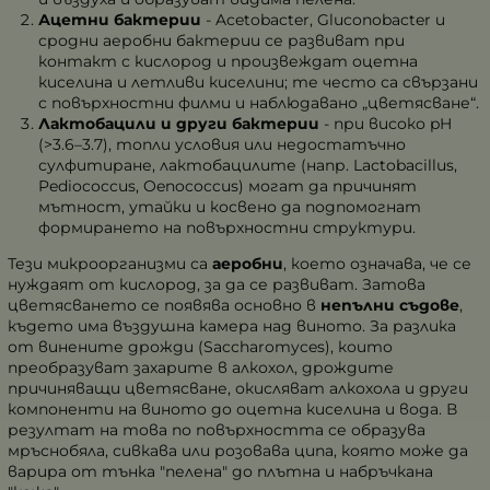
Ацетни бактерии
-
Acetobacter, Gluconobacter
и
сродни аеробни бактерии се развиват при
контакт с кислород и произвеждат оцетна
киселина и летливи киселини; те често са свързани
с повърхностни филми и наблюдавано „цветясване“.
Лактобацили и други бактерии
- при високо pH
(>3.6–3.7), топли условия или недостатъчно
сулфитиране, лактобацилите (напр.
Lactobacillus,
Pediococcus, Oenococcus
) могат да причинят
мътност, утайки и косвено да подпомогнат
формирането на повърхностни структури.
Тези микроорганизми са
аеробни
, което означава, че се
нуждаят от кислород, за да се развиват. Затова
цветясването се появява основно в
непълни съдове
,
където има въздушна камера над виното. За разлика
от винените дрожди (
Saccharomyces
), които
преобразуват захарите в алкохол, дрождите
причиняващи цветясване, окисляват алкохола и други
компоненти на виното до оцетна киселина и вода. В
резултат на това по повърхността се образува
мръснобяла, сивкава или розовава ципа, която може да
варира от тънка "пелена" до плътна и набръчкана