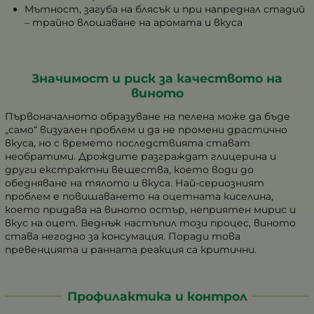
Мътност, загуба на блясък и при напреднал стадий
– трайно влошаване на аромата и вкуса
Значимост и риск за качеството на
виното
Първоначалното образуване на пелена може да бъде
„само“ визуален проблем и да не промени драстично
вкуса, но с времето последствията стават
необратими. Дрождите разграждат глицерина и
други екстрактни вещества, което води до
обедняване на тялото и вкуса. Най-сериозният
проблем е повишаването на оцетната киселина,
което придава на виното остър, неприятен мирис и
вкус на оцет. Веднъж настъпил този процес, виното
става негодно за консумация. Поради това
превенцията и ранната реакция са критични.
Профилактика и контрол