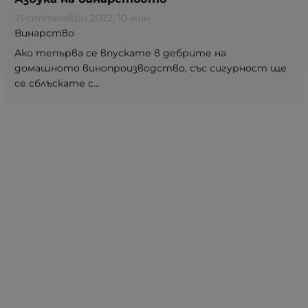
21 септември 2022
, 10 мин
Винарство
Ако тепърва се впускате в дебрите на
домашното винопроизводство, със сигурност ще
се сблъскате с...