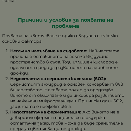
"кожа".
Причини и условия за появата на
проблема
Появата на цветясване е пряко свързана с няколко
основни фактора:
Непълно напълване на съдовете:
Най-честата
причина е оставянето на голямо въздушно
пространство в съда. Този излишен кислород е
идеалната среда за развитието на аеробните
дрожди.
Недостатъчна серниста киселина (SO2):
Сернистият анхидрид е основен консервант във
винарството. Неговата роля е да предпазва
виното от окисляване и да инхибира развитието
на нежелани микроорганизми. При ниски дози SO2,
защитата е неефективна.
Недостатъчна ферментация:
Ако виното не е
завършило ферментацията си и съдържа
остатъчна захар, това може да бъде хранителна
среда за цветясващите дрожди.