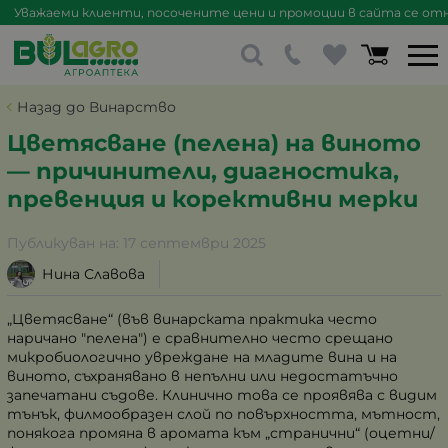
Уважаеми клиенти, посочените цени и промоции в сайта се отна
Назад до Винарство
Цветясване (пелена) на виното
— причинители, диагностика,
превенция и корективни мерки
Публикуван на:
17 септември 2025
Нина Славова
„Цветясване“ (във винарската практика често
наричано "пелена") е сравнително често срещано
микробиологично увреждане на младите вина и на
виното, съхранявано в непълни или недостатъчно
запечатани съдове. Клинично това се проявява с видим
тънък, филмообразен слой по повърхността, мътност,
понякога промяна в аромата към „странични“ (оцетни/