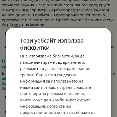
парчета пелена. След това филтрирайте през груба
филтрация (например 5–1 μm според замърсяването).
Много домашни практики препоръчват повторно
претакане и филтриране. Прехвърлете в по-малък съд
без въздушна камера.
Сулфитиране с подходяща доза серниста
киселина (ако не е правено досега)
Този уебсайт използва
бисквитки
Важно: При напреднало цветясване вкусът трудно
се възстановява напълно.
Ние използваме бисквитки, за да
Нашето решение –
Таблетки против
персонализираме съдържанието,
цветясване
💊
рекламите и да анализираме нашия
В онлайн магазина на агроаптеката ни вече предлагаме
трафик. Също така споделяме
антимикробни плаващи таблетки против
информация за използването на
цветясване
,
разработени за домашни
нашия сайт от ваша страна с нашите
винопроизводители. Те:
партньори за реклама и анализи,
Освобождават контролирано активната си
които може да я комбинират с друга
съставка (алил изо-тиоцианат върху парафинова
информация, която сте им
основа).
Предпазват от образуването на пелена върху
предоставили или която са събрали от
повърхността на непълни съдове с вино.