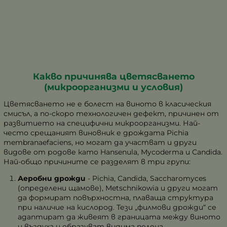
Какво причинява цветясването
(микроорганизми и условия)
Цветясването не е болест на виното в класическия
смисъл, а по-скоро технологичен дефект, причинен от
развитието на специфични микроорганизми. Най-
често срещаният виновник е дрождата
Pichia
membranaefaciens
, но могат да участват и други
видове от родове като
Hansenula
,
Mycoderma
и
Candida
.
Най-общо причините се разделят в три групи:
Аеробни дрожди
-
Pichia, Candida, Saccharomyces
(определени щамове),
Metschnikowia
и други могат
да формират повърхностна, плаваща структура
при наличие на кислород. Тези „филмови дрожди“ се
адаптират да живеят в границата между виното
и въздуха и образуват видима пелена.