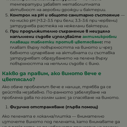
температури забавят метаболитната
активност на аеробни дрожди и бактерии.
Контрол на pH и общото санитарно състояние
—
по-ниско pH (≈3.2–3.5 при бели; 3.3–3.6 при червени)
затруднява растежа на нежелани бактерии.
При продължително съхранение в неизцяло
напълнени съдове използвайте
антимикробни
плаващи таблетки против цветясване
:
те
плават върху повърхността на виното и чрез
бавното изпаряване на активната си съставка
затрудняват образуването на пелена върху
повърхността на непълни съдове с вино.
Какво да правим, ако виното вече е
цветясало?
Ако обаче проблемът вече е налице, трябва да се
действа незабавно. По-ранното забелязване на
проблема дава по-голям шанс за спасяване на виното.
Физично отстраняване (първа помощ)
Ако пелената е локална/плитка — внимателно
източете виното
под
пелената, като внимавате да
не я разкъсате, за да избегнете пренасяне на големи