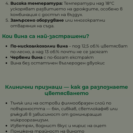
Висока температура:
Температури над 18°C
ускоряват развитието на дрождите, особено в
комбинация с достъп на въздух.
Замърсено оборудване
или многократни
отваряния на съда.
Кои вина са най-застрашени?
По-нискоалкохолни вина
– под 12,5 об.% цветясват
по-лесно, а над 13 об.% почти не се засягат
Червени вина
с по-богат екстракт
Вина без остатъчен въглероден двуокис
Клинични признаци — как да разпознаете
цветясването
Тънък или на острови филмообразен слой по
повърхността — бял, сивкав, светлокафяв или
ръждив в зависимост от доминиращия
микроорганизъм.
Изветрял, воднист вкус и мирис на оцет
Понижена трайност на виното